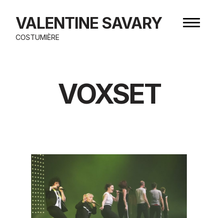
Aller
au
VALENTINE SAVARY
Bouton
contenu
de
COSTUMIÈRE
navigat
VOXSET