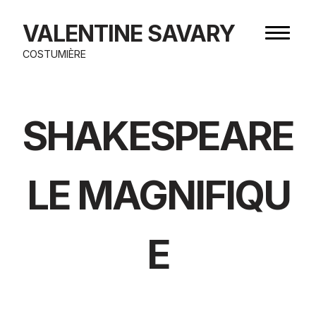
Aller
au
VALENTINE SAVARY
Bouton
contenu
de
COSTUMIÈRE
navigat
SHAKESPEARE
LE MAGNIFIQU
E